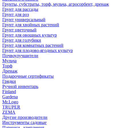
Грунты, субстраты, торф, мульча, агросорбент, дренаж
Грунт для рассады
Грунт для роз
Грунт универсальный
Грунт для хвойных растений
Грунт цветочный
Грунт для овощных культур
Грунт для голубики
Грунт для комнатных растений
Грунт для плодово-ягодных культур
Почвоулучшители
Мульча
Торф
Дренаж
Подарочные сертификаты
Грядки
Ручной инвентарь
Finland
Gardena
Mr.Logo
TRUPER
ZEMA
Другие производители
Инструменты садовые
Парники , крепления