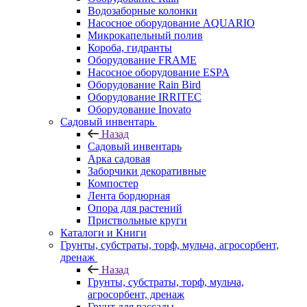
Водозаборные колонки
Насосное оборудование AQUARIO
Микрокапельный полив
Короба, гидранты
Оборудование FRAME
Насосное оборудование ESPA
Оборудование Rain Bird
Оборудование IRRITEC
Оборудование Inovato
Садовый инвентарь
Назад
Садовый инвентарь
Арка садовая
Заборчики декоративные
Компостер
Лента бордюрная
Опора для растений
Приствольные круги
Каталоги и Книги
Грунты, субстраты, торф, мульча, агросорбент,
дренаж
Назад
Грунты, субстраты, торф, мульча,
агросорбент, дренаж
Грунт для рассады