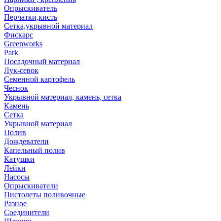
Опрыскиватель
Перчатки,кисть
Сетка,укрывной материал
Фискарс
Greenworks
Park
Посадочный материал
Лук-севок
Семенной картофель
Чеснок
Укрывной материал, камень, сетка
Камень
Сетка
Укрывной материал
Полив
Дождеватели
Капельный полив
Катушки
Лейки
Насосы
Опрыскиватели
Пистолеты поливочные
Разное
Соединители