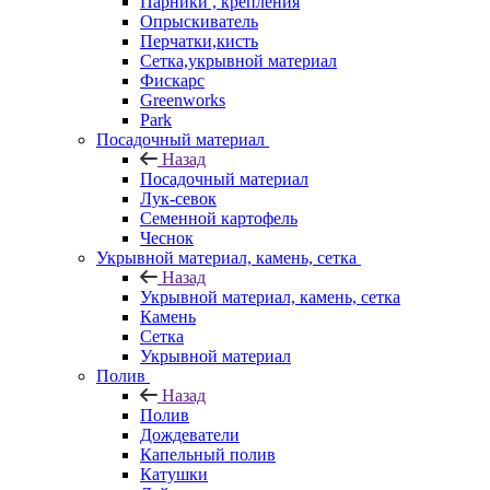
Парники , крепления
Опрыскиватель
Перчатки,кисть
Сетка,укрывной материал
Фискарс
Greenworks
Park
Посадочный материал
Назад
Посадочный материал
Лук-севок
Семенной картофель
Чеснок
Укрывной материал, камень, сетка
Назад
Укрывной материал, камень, сетка
Камень
Сетка
Укрывной материал
Полив
Назад
Полив
Дождеватели
Капельный полив
Катушки