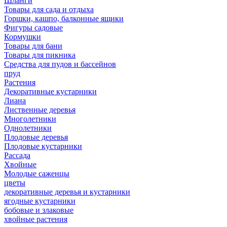
Шланги
Товары для сада и отдыха
Горшки, кашпо, балконные ящики
Фигуры садовые
Кормушки
Товары для бани
Товары для пикника
Средства для пудов и бассейнов
пруд
Растения
Декоративные кустарники
Лиана
Лиственные деревья
Многолетники
Однолетники
Плодовые деревья
Плодовые кустарники
Рассада
Хвойные
Молодые саженцы
цветы
декоративные деревья и кустарники
ягодные кустарники
бобовые и злаковые
хвойные растения