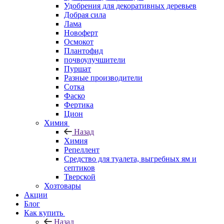
Удобрения для декоративных деревьев
Добрая сила
Лама
Новоферт
Осмокот
Плантофид
почвоулучшители
Пуршат
Разные производители
Сотка
Фаско
Фертика
Цион
Химия
Назад
Химия
Репеллент
Средство для туалета, выгребных ям и
септиков
Тверской
Хозтовары
Акции
Блог
Как купить
Назад