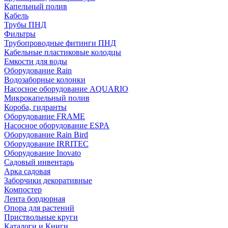
Капельный полив
Кабель
Трубы ПНД
Фильтры
Трубопроводные фитинги ПНД
Кабельные пластиковые колодцы
Емкости для воды
Оборудование Rain
Водозаборные колонки
Насосное оборудование AQUARIO
Микрокапельный полив
Короба, гидранты
Оборудование FRAME
Насосное оборудование ESPA
Оборудование Rain Bird
Оборудование IRRITEC
Оборудование Inovato
Садовый инвентарь
Арка садовая
Заборчики декоративные
Компостер
Лента бордюрная
Опора для растений
Приствольные круги
Каталоги и Книги