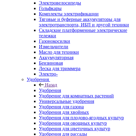
Электровелосипеды
Гольфкары
Комплекты электрификации
Тяговые и буферные аккумуляторы для
электротранспорта, ИБП и другой техники
Складские платформенные электрические
тележки
Газонокосилки
Измельчители
Масло для техники
Аккумуляторная
Бензиновая
Леска для триммера
Электро-
Удобрения
Назад
Удобрения
Удобрение для комнатных растений
Универсальные удобрения
Удобрения для газона
Удобрения для хвойных
Удобрения для плодово-ягодных культур
Удобрения для овощных культур
Удобрения для цветочных культур
Удобрения для рассады