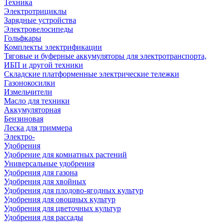
Техника
Электротрициклы
Зарядные устройства
Электровелосипеды
Гольфкары
Комплекты электрификации
Тяговые и буферные аккумуляторы для электротранспорта,
ИБП и другой техники
Складские платформенные электрические тележки
Газонокосилки
Измельчители
Масло для техники
Аккумуляторная
Бензиновая
Леска для триммера
Электро-
Удобрения
Удобрение для комнатных растений
Универсальные удобрения
Удобрения для газона
Удобрения для хвойных
Удобрения для плодово-ягодных культур
Удобрения для овощных культур
Удобрения для цветочных культур
Удобрения для рассады