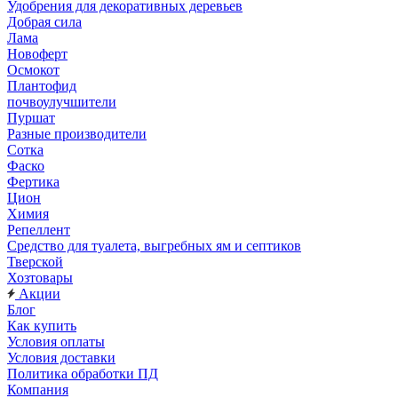
Удобрения для декоративных деревьев
Добрая сила
Лама
Новоферт
Осмокот
Плантофид
почвоулучшители
Пуршат
Разные производители
Сотка
Фаско
Фертика
Цион
Химия
Репеллент
Средство для туалета, выгребных ям и септиков
Тверской
Хозтовары
Акции
Блог
Как купить
Условия оплаты
Условия доставки
Политика обработки ПД
Компания