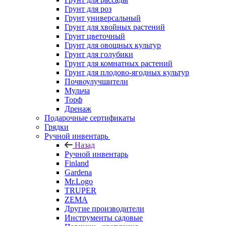
Грунт для роз
Грунт универсальный
Грунт для хвойных растений
Грунт цветочный
Грунт для овощных культур
Грунт для голубики
Грунт для комнатных растений
Грунт для плодово-ягодных культур
Почвоулучшители
Мульча
Торф
Дренаж
Подарочные сертификаты
Грядки
Ручной инвентарь
Назад
Ручной инвентарь
Finland
Gardena
Mr.Logo
TRUPER
ZEMA
Другие производители
Инструменты садовые