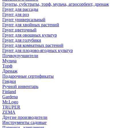
Грунты, субстраты, торф, мульча, агросорбент, дренаж
Грунт для рассады
Грунт для роз
Грунт универсальный
Грунт для хвойных растений
Грунт цветочный
Грунт для овощных культур
Грунт для голубики
Грунт для комнатных растений
Грунт для плодово-ягодных культур
Почвоулучшители
Мульча
Торф
Дренаж
Подарочные сертификаты
Грядки
Ручной инвентарь
Finland
Gardena
Mr.Logo
TRUPER
ZEMA
Другие производители
Инструменты садовые
Парники , крепления