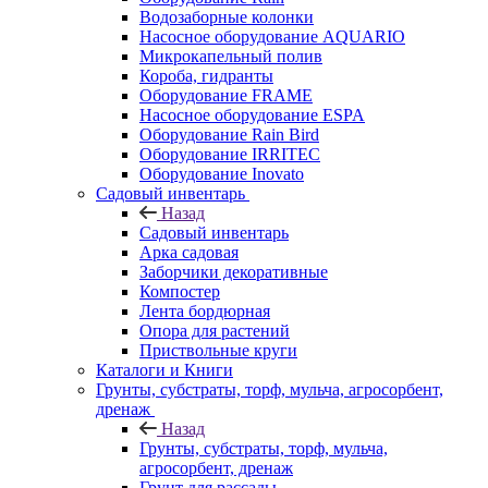
Водозаборные колонки
Насосное оборудование AQUARIO
Микрокапельный полив
Короба, гидранты
Оборудование FRAME
Насосное оборудование ESPA
Оборудование Rain Bird
Оборудование IRRITEC
Оборудование Inovato
Садовый инвентарь
Назад
Садовый инвентарь
Арка садовая
Заборчики декоративные
Компостер
Лента бордюрная
Опора для растений
Приствольные круги
Каталоги и Книги
Грунты, субстраты, торф, мульча, агросорбент,
дренаж
Назад
Грунты, субстраты, торф, мульча,
агросорбент, дренаж
Грунт для рассады