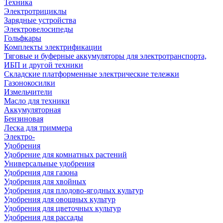
Техника
Электротрициклы
Зарядные устройства
Электровелосипеды
Гольфкары
Комплекты электрификации
Тяговые и буферные аккумуляторы для электротранспорта,
ИБП и другой техники
Складские платформенные электрические тележки
Газонокосилки
Измельчители
Масло для техники
Аккумуляторная
Бензиновая
Леска для триммера
Электро-
Удобрения
Удобрение для комнатных растений
Универсальные удобрения
Удобрения для газона
Удобрения для хвойных
Удобрения для плодово-ягодных культур
Удобрения для овощных культур
Удобрения для цветочных культур
Удобрения для рассады