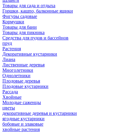
Шланги
Товары для сада и отдыха
Горшки, кашпо, балконные ящики
Фигуры садовые
Кормушки
Товары для бани
Товары для пикника
Средства для пудов и бассейнов
пруд
Растения
Декоративные кустарники
Лиана
Лиственные деревья
Многолетники
Однолетники
Плодовые деревья
Плодовые кустарники
Рассада
Хвойные
Молодые саженцы
цветы
декоративные деревья и кустарники
ягодные кустарники
бобовые и злаковые
хвойные растения