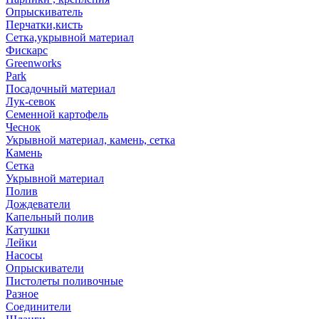
Опрыскиватель
Перчатки,кисть
Сетка,укрывной материал
Фискарс
Greenworks
Park
Посадочный материал
Лук-севок
Семенной картофель
Чеснок
Укрывной материал, камень, сетка
Камень
Сетка
Укрывной материал
Полив
Дождеватели
Капельный полив
Катушки
Лейки
Насосы
Опрыскиватели
Пистолеты поливочные
Разное
Соединители