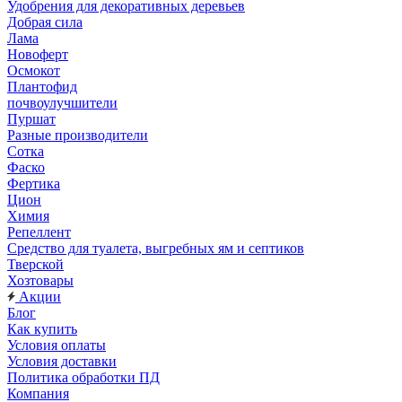
Удобрения для декоративных деревьев
Добрая сила
Лама
Новоферт
Осмокот
Плантофид
почвоулучшители
Пуршат
Разные производители
Сотка
Фаско
Фертика
Цион
Химия
Репеллент
Средство для туалета, выгребных ям и септиков
Тверской
Хозтовары
Акции
Блог
Как купить
Условия оплаты
Условия доставки
Политика обработки ПД
Компания