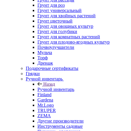
Грунт для роз
Грунт универсальный
Грунт для хвойных растений
Грунт цветочный
Грунт для овощных культур
Грунт для голубики
Грунт для комнатных растений
Грунт для плодово-ягодных культур
Почвоулучшители
Мульча
Торф
Дренаж
Подарочные сертификаты
Грядки
Ручной инвентарь
Назад
Ручной инвентарь
Finland
Gardena
Mr.Logo
TRUPER
ZEMA
Другие производители
Инструменты садовые