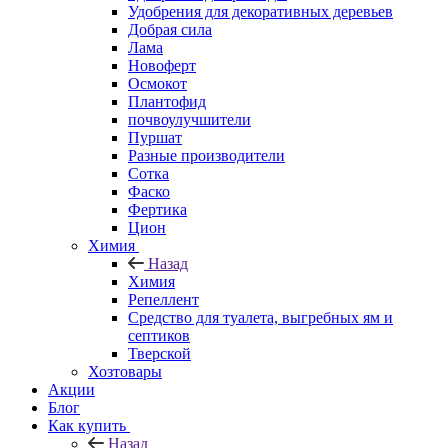
Удобрения для декоративных деревьев
Добрая сила
Лама
Новоферт
Осмокот
Плантофид
почвоулучшители
Пуршат
Разные производители
Сотка
Фаско
Фертика
Цион
Химия
Назад
Химия
Репеллент
Средство для туалета, выгребных ям и
септиков
Тверской
Хозтовары
Акции
Блог
Как купить
Назад