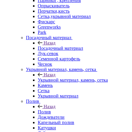
Парники , крепления
Опрыскиватель
Перчатки,кисть
Сетка,укрывной материал
Фискарс
Greenworks
Park
Посадочный материал
Назад
Посадочный материал
Лук-севок
Семенной картофель
Чеснок
Укрывной материал, камень, сетка
Назад
Укрывной материал, камень, сетка
Камень
Сетка
Укрывной материал
Полив
Назад
Полив
Дождеватели
Капельный полив
Катушки