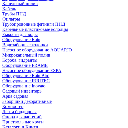
Капельный полив
Кабель
Трубы ПНД
Фильтры
Трубопроводные фитинги ПНД
Кабельные пластиковые колодцы
Емкости для воды
Оборудование Rain
Водозаборные колонки
Насосное оборудование AQUARIO
Микрокапельный полив
Короба, гидранты
Оборудование FRAME
Насосное оборудование ESPA
Оборудование Rain Bird
Оборудование IRRITEC
Оборудование Inovato
Садовый инвентарь
Арка садовая
Заборчики декоративные
Компостер
Лента бордюрная
Опора для растений
Приствольные круги
Каталоги и Книги