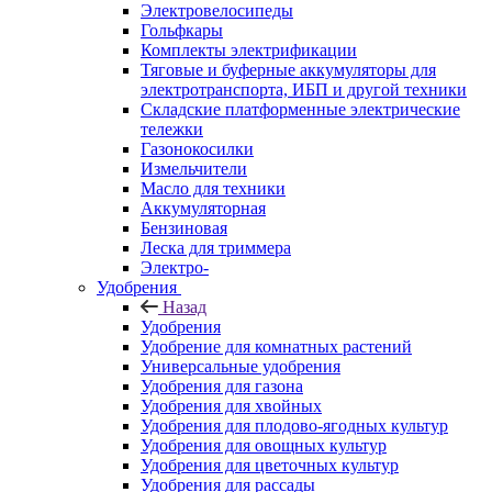
Электровелосипеды
Гольфкары
Комплекты электрификации
Тяговые и буферные аккумуляторы для
электротранспорта, ИБП и другой техники
Складские платформенные электрические
тележки
Газонокосилки
Измельчители
Масло для техники
Аккумуляторная
Бензиновая
Леска для триммера
Электро-
Удобрения
Назад
Удобрения
Удобрение для комнатных растений
Универсальные удобрения
Удобрения для газона
Удобрения для хвойных
Удобрения для плодово-ягодных культур
Удобрения для овощных культур
Удобрения для цветочных культур
Удобрения для рассады