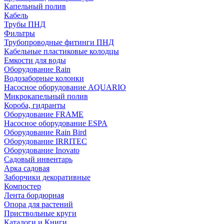
Капельный полив
Кабель
Трубы ПНД
Фильтры
Трубопроводные фитинги ПНД
Кабельные пластиковые колодцы
Емкости для воды
Оборудование Rain
Водозаборные колонки
Насосное оборудование AQUARIO
Микрокапельный полив
Короба, гидранты
Оборудование FRAME
Насосное оборудование ESPA
Оборудование Rain Bird
Оборудование IRRITEC
Оборудование Inovato
Садовый инвентарь
Арка садовая
Заборчики декоративные
Компостер
Лента бордюрная
Опора для растений
Приствольные круги
Каталоги и Книги