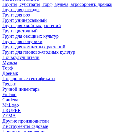
Грунты, субстраты, торф, мульча, агросорбент, дренаж
Грунт для рассады
Грунт для роз
Грунт универсальный
Грунт для хвойных растений
Грунт цветочный
Грунт для овощных культур
Грунт для голубики
Грунт для комнатных растений
Грунт для плодово-ягодных культур
Почвоулучшители
Мульча
Торф
Дренаж
Подарочные сертификаты
Грядки
Ручной инвентарь
Finland
Gardena
Mr.Logo
TRUPER
ZEMA
Другие производители
Инструменты садовые
Парники , крепления