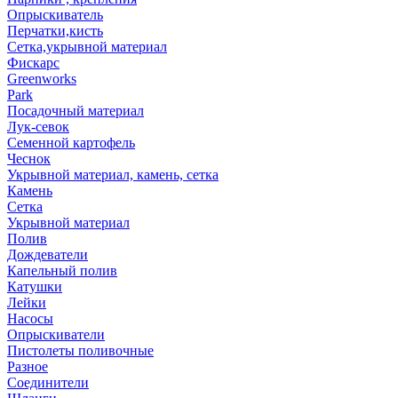
Опрыскиватель
Перчатки,кисть
Сетка,укрывной материал
Фискарс
Greenworks
Park
Посадочный материал
Лук-севок
Семенной картофель
Чеснок
Укрывной материал, камень, сетка
Камень
Сетка
Укрывной материал
Полив
Дождеватели
Капельный полив
Катушки
Лейки
Насосы
Опрыскиватели
Пистолеты поливочные
Разное
Соединители