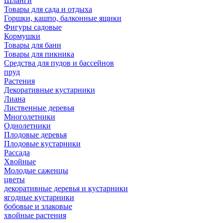
Шланги
Товары для сада и отдыха
Горшки, кашпо, балконные ящики
Фигуры садовые
Кормушки
Товары для бани
Товары для пикника
Средства для пудов и бассейнов
пруд
Растения
Декоративные кустарники
Лиана
Лиственные деревья
Многолетники
Однолетники
Плодовые деревья
Плодовые кустарники
Рассада
Хвойные
Молодые саженцы
цветы
декоративные деревья и кустарники
ягодные кустарники
бобовые и злаковые
хвойные растения