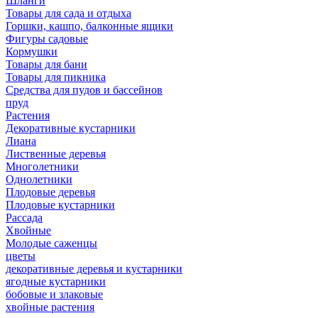
Шланги
Товары для сада и отдыха
Горшки, кашпо, балконные ящики
Фигуры садовые
Кормушки
Товары для бани
Товары для пикника
Средства для пудов и бассейнов
пруд
Растения
Декоративные кустарники
Лиана
Лиственные деревья
Многолетники
Однолетники
Плодовые деревья
Плодовые кустарники
Рассада
Хвойные
Молодые саженцы
цветы
декоративные деревья и кустарники
ягодные кустарники
бобовые и злаковые
хвойные растения