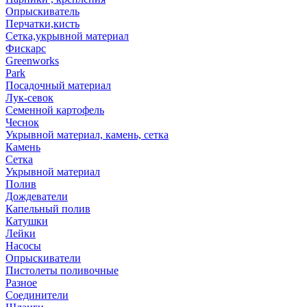
Опрыскиватель
Перчатки,кисть
Сетка,укрывной материал
Фискарс
Greenworks
Park
Посадочный материал
Лук-севок
Семенной картофель
Чеснок
Укрывной материал, камень, сетка
Камень
Сетка
Укрывной материал
Полив
Дождеватели
Капельный полив
Катушки
Лейки
Насосы
Опрыскиватели
Пистолеты поливочные
Разное
Соединители