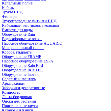
Капельный полив
Кабель
Трубы ПНД
Фильтры
Трубопроводные фитинги ПНД
Кабельные пластиковые колодцы
Емкости для воды
Оборудование Rain
Водозаборные колонки
Насосное оборудование AQUARIO
Микрокапельный полив
Короба, гидранты
Оборудование FRAME
Насосное оборудование ESPA
Оборудование Rain Bird
Оборудование IRRITEC
Оборудование Inovato
Садовый инвентарь
Арка садовая
Заборчики декоративные
Компостер
Лента бордюрная
Опора для растений
Приствольные круги
Каталоги и Книги