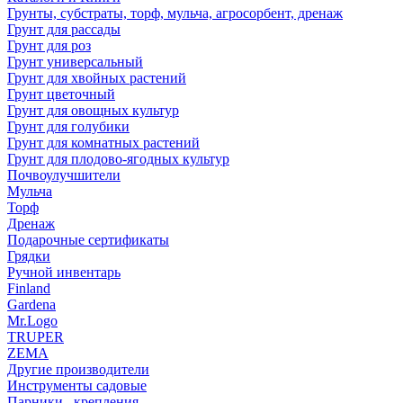
Грунты, субстраты, торф, мульча, агросорбент, дренаж
Грунт для рассады
Грунт для роз
Грунт универсальный
Грунт для хвойных растений
Грунт цветочный
Грунт для овощных культур
Грунт для голубики
Грунт для комнатных растений
Грунт для плодово-ягодных культур
Почвоулучшители
Мульча
Торф
Дренаж
Подарочные сертификаты
Грядки
Ручной инвентарь
Finland
Gardena
Mr.Logo
TRUPER
ZEMA
Другие производители
Инструменты садовые
Парники , крепления