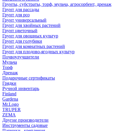
Грунты, субстраты, торф, мульча, агросорбент, дренаж
Грунт для рассады
Грунт для роз
Грунт универсальный
Грунт для хвойных растений
Грунт цветочный
Грунт для овощных культур
Грунт для голубики
Грунт для комнатных растений
Грунт для плодово-ягодных культур
Почвоулучшители
Мульча
Торф
Дренаж
Подарочные сертификаты
Грядки
Ручной инвентарь
Finland
Gardena
Mr.Logo
TRUPER
ZEMA
Другие производители
Инструменты садовые
Парники , крепления