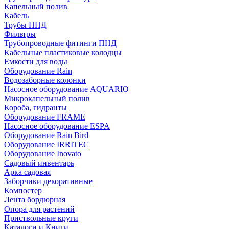
Капельный полив
Кабель
Трубы ПНД
Фильтры
Трубопроводные фитинги ПНД
Кабельные пластиковые колодцы
Емкости для воды
Оборудование Rain
Водозаборные колонки
Насосное оборудование AQUARIO
Микрокапельный полив
Короба, гидранты
Оборудование FRAME
Насосное оборудование ESPA
Оборудование Rain Bird
Оборудование IRRITEC
Оборудование Inovato
Садовый инвентарь
Арка садовая
Заборчики декоративные
Компостер
Лента бордюрная
Опора для растений
Приствольные круги
Каталоги и Книги