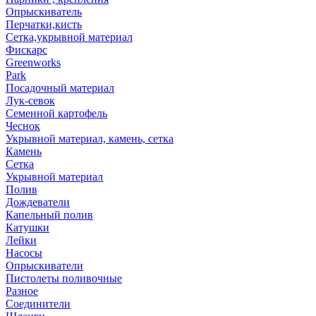
Опрыскиватель
Перчатки,кисть
Сетка,укрывной материал
Фискарс
Greenworks
Park
Посадочный материал
Лук-севок
Семенной картофель
Чеснок
Укрывной материал, камень, сетка
Камень
Сетка
Укрывной материал
Полив
Дождеватели
Капельный полив
Катушки
Лейки
Насосы
Опрыскиватели
Пистолеты поливочные
Разное
Соединители