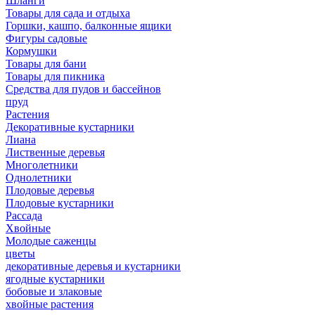
Шланги
Товары для сада и отдыха
Горшки, кашпо, балконные ящики
Фигуры садовые
Кормушки
Товары для бани
Товары для пикника
Средства для пудов и бассейнов
пруд
Растения
Декоративные кустарники
Лиана
Лиственные деревья
Многолетники
Однолетники
Плодовые деревья
Плодовые кустарники
Рассада
Хвойные
Молодые саженцы
цветы
декоративные деревья и кустарники
ягодные кустарники
бобовые и злаковые
хвойные растения