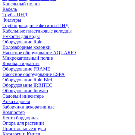
Капельный полив
Кабель
Трубы ПНД
Фильтры
Трубопроводные фитинги ПНД
Кабельные пластиковые колодцы
Емкости для воды
Оборудование Rain
Водозаборные колонки
Насосное оборудование AQUARIO
Микрокапельный полив
Короба, гидранты
Оборудование FRAME
Насосное оборудование ESPA
Оборудование Rain Bird
Оборудование IRRITEC
Оборудование Inovato
Садовый инвентарь
Арка садовая
Заборчики декоративные
Компостер
Лента бордюрная
Опора для растений
Приствольные круги
Каталоги и Книги