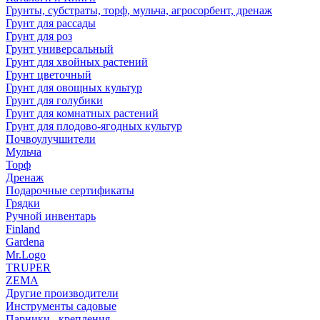
Грунты, субстраты, торф, мульча, агросорбент, дренаж
Грунт для рассады
Грунт для роз
Грунт универсальный
Грунт для хвойных растений
Грунт цветочный
Грунт для овощных культур
Грунт для голубики
Грунт для комнатных растений
Грунт для плодово-ягодных культур
Почвоулучшители
Мульча
Торф
Дренаж
Подарочные сертификаты
Грядки
Ручной инвентарь
Finland
Gardena
Mr.Logo
TRUPER
ZEMA
Другие производители
Инструменты садовые
Парники , крепления