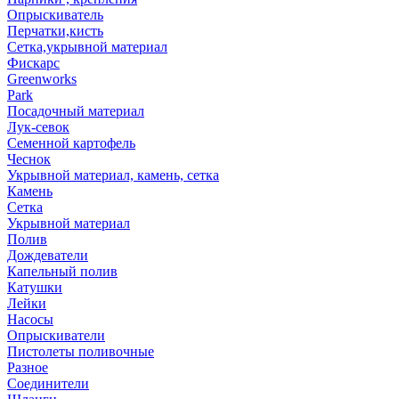
Опрыскиватель
Перчатки,кисть
Сетка,укрывной материал
Фискарс
Greenworks
Park
Посадочный материал
Лук-севок
Семенной картофель
Чеснок
Укрывной материал, камень, сетка
Камень
Сетка
Укрывной материал
Полив
Дождеватели
Капельный полив
Катушки
Лейки
Насосы
Опрыскиватели
Пистолеты поливочные
Разное
Соединители