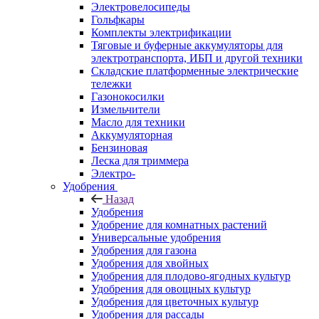
Электровелосипеды
Гольфкары
Комплекты электрификации
Тяговые и буферные аккумуляторы для
электротранспорта, ИБП и другой техники
Складские платформенные электрические
тележки
Газонокосилки
Измельчители
Масло для техники
Аккумуляторная
Бензиновая
Леска для триммера
Электро-
Удобрения
Назад
Удобрения
Удобрение для комнатных растений
Универсальные удобрения
Удобрения для газона
Удобрения для хвойных
Удобрения для плодово-ягодных культур
Удобрения для овощных культур
Удобрения для цветочных культур
Удобрения для рассады