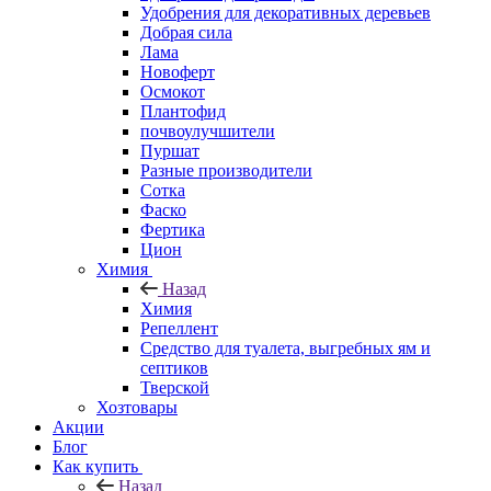
Удобрения для декоративных деревьев
Добрая сила
Лама
Новоферт
Осмокот
Плантофид
почвоулучшители
Пуршат
Разные производители
Сотка
Фаско
Фертика
Цион
Химия
Назад
Химия
Репеллент
Средство для туалета, выгребных ям и
септиков
Тверской
Хозтовары
Акции
Блог
Как купить
Назад