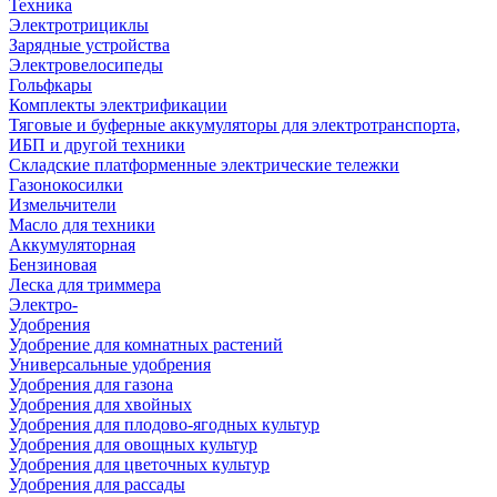
Техника
Электротрициклы
Зарядные устройства
Электровелосипеды
Гольфкары
Комплекты электрификации
Тяговые и буферные аккумуляторы для электротранспорта,
ИБП и другой техники
Складские платформенные электрические тележки
Газонокосилки
Измельчители
Масло для техники
Аккумуляторная
Бензиновая
Леска для триммера
Электро-
Удобрения
Удобрение для комнатных растений
Универсальные удобрения
Удобрения для газона
Удобрения для хвойных
Удобрения для плодово-ягодных культур
Удобрения для овощных культур
Удобрения для цветочных культур
Удобрения для рассады