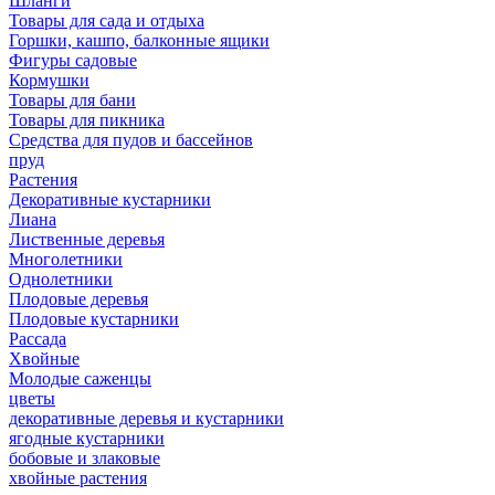
Шланги
Товары для сада и отдыха
Горшки, кашпо, балконные ящики
Фигуры садовые
Кормушки
Товары для бани
Товары для пикника
Средства для пудов и бассейнов
пруд
Растения
Декоративные кустарники
Лиана
Лиственные деревья
Многолетники
Однолетники
Плодовые деревья
Плодовые кустарники
Рассада
Хвойные
Молодые саженцы
цветы
декоративные деревья и кустарники
ягодные кустарники
бобовые и злаковые
хвойные растения