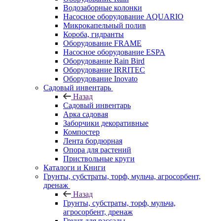
Водозаборные колонки
Насосное оборудование AQUARIO
Микрокапельный полив
Короба, гидранты
Оборудование FRAME
Насосное оборудование ESPA
Оборудование Rain Bird
Оборудование IRRITEC
Оборудование Inovato
Садовый инвентарь
Назад
Садовый инвентарь
Арка садовая
Заборчики декоративные
Компостер
Лента бордюрная
Опора для растений
Приствольные круги
Каталоги и Книги
Грунты, субстраты, торф, мульча, агросорбент,
дренаж
Назад
Грунты, субстраты, торф, мульча,
агросорбент, дренаж
Грунт для рассады