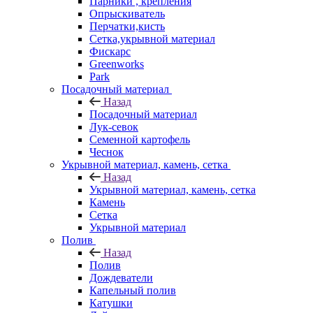
Парники , крепления
Опрыскиватель
Перчатки,кисть
Сетка,укрывной материал
Фискарс
Greenworks
Park
Посадочный материал
Назад
Посадочный материал
Лук-севок
Семенной картофель
Чеснок
Укрывной материал, камень, сетка
Назад
Укрывной материал, камень, сетка
Камень
Сетка
Укрывной материал
Полив
Назад
Полив
Дождеватели
Капельный полив
Катушки