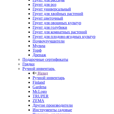
Грунт для роз
Грунт универсальный
Грунт для хвойных растений
Грунт цветочный
Грунт для овощных культур
Грунт для голубики
Грунт для комнатных растений
Грунт для плодово-ягодных культур
Почвоулучшители
Мульча
Торф
Дренаж
Подарочные сертификаты
Грядки
Ручной инвентарь
Назад
Ручной инвентарь
Finland
Gardena
Mr.Logo
TRUPER
ZEMA
Другие производители
Инструменты садовые