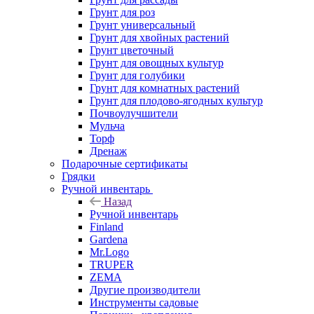
Грунт для роз
Грунт универсальный
Грунт для хвойных растений
Грунт цветочный
Грунт для овощных культур
Грунт для голубики
Грунт для комнатных растений
Грунт для плодово-ягодных культур
Почвоулучшители
Мульча
Торф
Дренаж
Подарочные сертификаты
Грядки
Ручной инвентарь
Назад
Ручной инвентарь
Finland
Gardena
Mr.Logo
TRUPER
ZEMA
Другие производители
Инструменты садовые