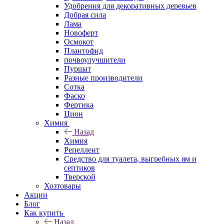
Удобрения для декоративных деревьев
Добрая сила
Лама
Новоферт
Осмокот
Плантофид
почвоулучшители
Пуршат
Разные производители
Сотка
Фаско
Фертика
Цион
Химия
Назад
Химия
Репеллент
Средство для туалета, выгребных ям и
септиков
Тверской
Хозтовары
Акции
Блог
Как купить
Назад