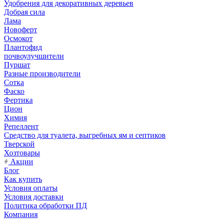
Удобрения для декоративных деревьев
Добрая сила
Лама
Новоферт
Осмокот
Плантофид
почвоулучшители
Пуршат
Разные производители
Сотка
Фаско
Фертика
Цион
Химия
Репеллент
Средство для туалета, выгребных ям и септиков
Тверской
Хозтовары
Акции
Блог
Как купить
Условия оплаты
Условия доставки
Политика обработки ПД
Компания