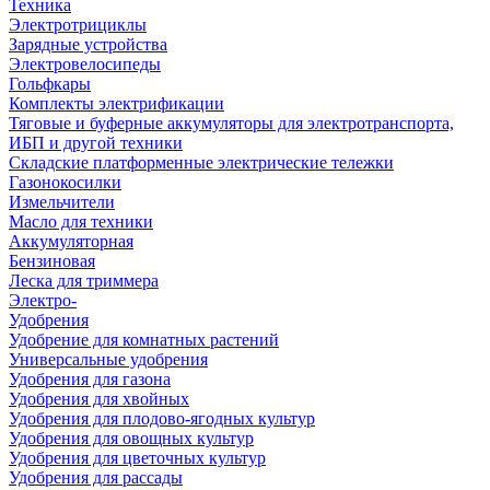
Техника
Электротрициклы
Зарядные устройства
Электровелосипеды
Гольфкары
Комплекты электрификации
Тяговые и буферные аккумуляторы для электротранспорта,
ИБП и другой техники
Складские платформенные электрические тележки
Газонокосилки
Измельчители
Масло для техники
Аккумуляторная
Бензиновая
Леска для триммера
Электро-
Удобрения
Удобрение для комнатных растений
Универсальные удобрения
Удобрения для газона
Удобрения для хвойных
Удобрения для плодово-ягодных культур
Удобрения для овощных культур
Удобрения для цветочных культур
Удобрения для рассады