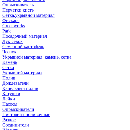
Опрыскиватель
Перчатки,кисть
Сетка,укрывной материал
Фискарс
Greenworks
Park
Посадочный материал
Лук-севок
Семенной картофель
Чеснок
Укрывной материал, камень, сетка
Камень
Сетка
Укрывной материал
Полив
Дождеватели
Капельный полив
Катушки
Лейки
Насосы
Опрыскиватели
Пистолеты поливочные
Разное
Соединители