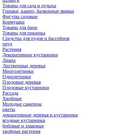
Шланги
Товары для сада и отдыха
Горшки, кашпо, балконные ящики
Фигуры садовые
Кормушки
Товары для бани
Товары для пикника
Средства для пудов и бассейнов
пруд
Растения
Декоративные кустарники
Лиана
Лиственные деревья
Многолетники
Однолетники
Плодовые деревья
Плодовые кустарники
Рассада
Хвойные
Молодые саженцы
цветы
декоративные деревья и кустарники
ягодные кустарники
бобовые и злаковые
хвойные растения