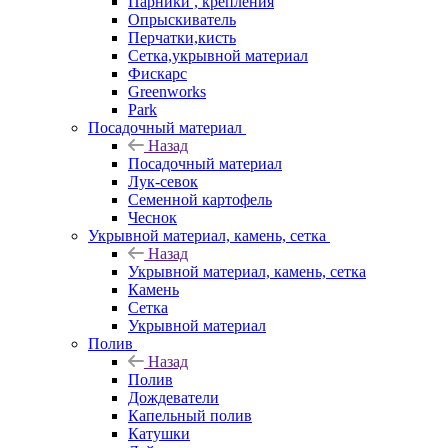
Парники , крепления
Опрыскиватель
Перчатки,кисть
Сетка,укрывной материал
Фискарс
Greenworks
Park
Посадочный материал
Назад
Посадочный материал
Лук-севок
Семенной картофель
Чеснок
Укрывной материал, камень, сетка
Назад
Укрывной материал, камень, сетка
Камень
Сетка
Укрывной материал
Полив
Назад
Полив
Дождеватели
Капельный полив
Катушки