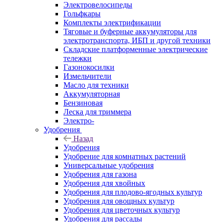
Электровелосипеды
Гольфкары
Комплекты электрификации
Тяговые и буферные аккумуляторы для
электротранспорта, ИБП и другой техники
Складские платформенные электрические
тележки
Газонокосилки
Измельчители
Масло для техники
Аккумуляторная
Бензиновая
Леска для триммера
Электро-
Удобрения
Назад
Удобрения
Удобрение для комнатных растений
Универсальные удобрения
Удобрения для газона
Удобрения для хвойных
Удобрения для плодово-ягодных культур
Удобрения для овощных культур
Удобрения для цветочных культур
Удобрения для рассады