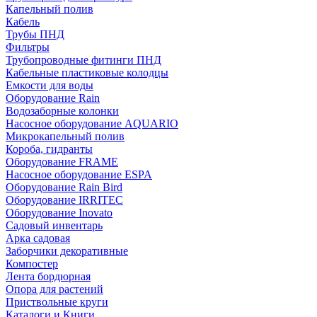
Капельный полив
Кабель
Трубы ПНД
Фильтры
Трубопроводные фитинги ПНД
Кабельные пластиковые колодцы
Емкости для воды
Оборудование Rain
Водозаборные колонки
Насосное оборудование AQUARIO
Микрокапельный полив
Короба, гидранты
Оборудование FRAME
Насосное оборудование ESPA
Оборудование Rain Bird
Оборудование IRRITEC
Оборудование Inovato
Садовый инвентарь
Арка садовая
Заборчики декоративные
Компостер
Лента бордюрная
Опора для растений
Приствольные круги
Каталоги и Книги