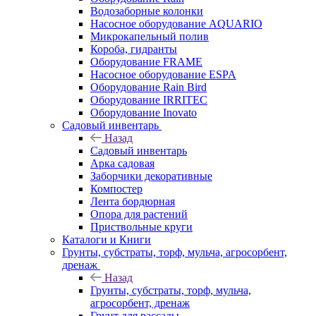
Водозаборные колонки
Насосное оборудование AQUARIO
Микрокапельный полив
Короба, гидранты
Оборудование FRAME
Насосное оборудование ESPA
Оборудование Rain Bird
Оборудование IRRITEC
Оборудование Inovato
Садовый инвентарь
Назад
Садовый инвентарь
Арка садовая
Заборчики декоративные
Компостер
Лента бордюрная
Опора для растений
Приствольные круги
Каталоги и Книги
Грунты, субстраты, торф, мульча, агросорбент,
дренаж
Назад
Грунты, субстраты, торф, мульча,
агросорбент, дренаж
Грунт для рассады