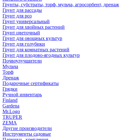
Грунты, субстраты, торф, мульча, агросорбент, дренаж
Грунт для рассады
Грунт для роз
Грунт универсальный
Грунт для хвойных растений
Грунт цветочный
Грунт для овощных культур
Грунт для голубики
Грунт для комнатных растений
Грунт для плодово-ягодных культур
Почвоулучшители
Мульча
Торф
Дренаж
Подарочные сертификаты
Грядки
Ручной инвентарь
Finland
Gardena
Mr.Logo
TRUPER
ZEMA
Другие производители
Инструменты садовые
Парники , крепления