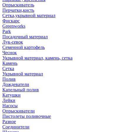
Опрыскиватель
Перчатки,кисть
Сетка,укрывной материал
Фискарс
Greenworks
Park
Посадочный материал
Лук-севок
Семенной картофель
Чеснок
Укрывной материал, камень, сетка
Камень
Сетка
Укрывной материал
Полив
Дождеватели
Капельный полив
Катушки
Лейки
Насосы
Опрыскиватели
Пистолеты поливочные
Разное
Соединители