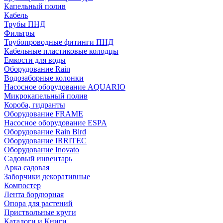
Капельный полив
Кабель
Трубы ПНД
Фильтры
Трубопроводные фитинги ПНД
Кабельные пластиковые колодцы
Емкости для воды
Оборудование Rain
Водозаборные колонки
Насосное оборудование AQUARIO
Микрокапельный полив
Короба, гидранты
Оборудование FRAME
Насосное оборудование ESPA
Оборудование Rain Bird
Оборудование IRRITEC
Оборудование Inovato
Садовый инвентарь
Арка садовая
Заборчики декоративные
Компостер
Лента бордюрная
Опора для растений
Приствольные круги
Каталоги и Книги