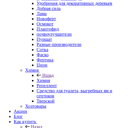
Удобрения для декоративных деревьев
Добрая сила
Лама
Новоферт
Осмокот
Плантофид
почвоулучшители
Пуршат
Разные производители
Сотка
Фаско
Фертика
Цион
Химия
Назад
Химия
Репеллент
Средство для туалета, выгребных ям и
септиков
Тверской
Хозтовары
Акции
Блог
Как купить
Назад