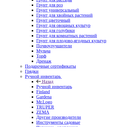
Грунт для роз
Грунт универсальный
Грунт для хвойных растений
Грунт цветочный
Грунт для овощных культур
Грунт для голубики
Грунт для комнатных растений
Грунт для плодово-ягодных культур
Почвоулучшители
Мульча
Торф
Дренаж
Подарочные сертификаты
Грядки
Ручной инвентарь
Назад
Ручной инвентарь
Finland
Gardena
Mr.Logo
TRUPER
ZEMA
Другие производители
Инструменты садовые