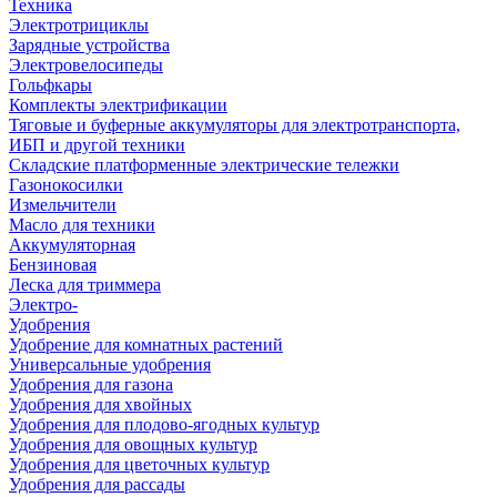
Техника
Электротрициклы
Зарядные устройства
Электровелосипеды
Гольфкары
Комплекты электрификации
Тяговые и буферные аккумуляторы для электротранспорта,
ИБП и другой техники
Складские платформенные электрические тележки
Газонокосилки
Измельчители
Масло для техники
Аккумуляторная
Бензиновая
Леска для триммера
Электро-
Удобрения
Удобрение для комнатных растений
Универсальные удобрения
Удобрения для газона
Удобрения для хвойных
Удобрения для плодово-ягодных культур
Удобрения для овощных культур
Удобрения для цветочных культур
Удобрения для рассады