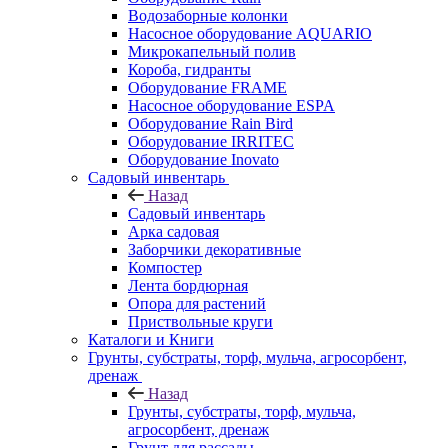
Водозаборные колонки
Насосное оборудование AQUARIO
Микрокапельный полив
Короба, гидранты
Оборудование FRAME
Насосное оборудование ESPA
Оборудование Rain Bird
Оборудование IRRITEC
Оборудование Inovato
Садовый инвентарь
Назад
Садовый инвентарь
Арка садовая
Заборчики декоративные
Компостер
Лента бордюрная
Опора для растений
Приствольные круги
Каталоги и Книги
Грунты, субстраты, торф, мульча, агросорбент,
дренаж
Назад
Грунты, субстраты, торф, мульча,
агросорбент, дренаж
Грунт для рассады