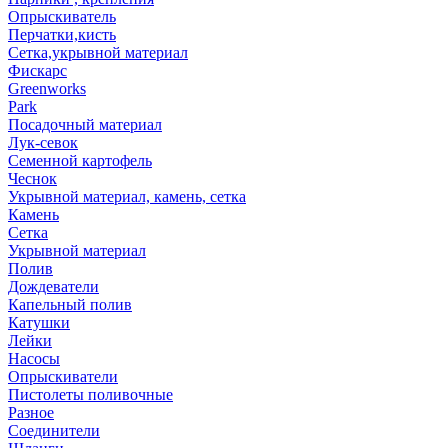
Опрыскиватель
Перчатки,кисть
Сетка,укрывной материал
Фискарс
Greenworks
Park
Посадочный материал
Лук-севок
Семенной картофель
Чеснок
Укрывной материал, камень, сетка
Камень
Сетка
Укрывной материал
Полив
Дождеватели
Капельный полив
Катушки
Лейки
Насосы
Опрыскиватели
Пистолеты поливочные
Разное
Соединители