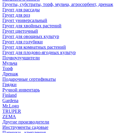
Грунты, субстраты, торф, мульча, агросорбент, дренаж
Грунт для рассады
Грунт для роз
Грунт универсальный
Грунт для хвойных растений
Грунт цветочный
Грунт для овощных культур
Грунт для голубики
Грунт для комнатных растений
Грунт для плодово-ягодных культур
Почвоулучшители
Мульча
Торф
Дренаж
Подарочные сертификаты
Грядки
Ручной инвентарь
Finland
Gardena
Mr.Logo
TRUPER
ZEMA
Другие производители
Инструменты садовые
Парники , крепления