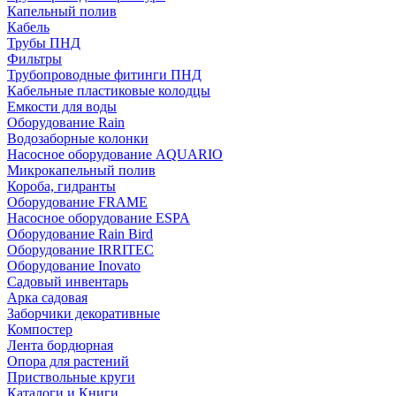
Капельный полив
Кабель
Трубы ПНД
Фильтры
Трубопроводные фитинги ПНД
Кабельные пластиковые колодцы
Емкости для воды
Оборудование Rain
Водозаборные колонки
Насосное оборудование AQUARIO
Микрокапельный полив
Короба, гидранты
Оборудование FRAME
Насосное оборудование ESPA
Оборудование Rain Bird
Оборудование IRRITEC
Оборудование Inovato
Садовый инвентарь
Арка садовая
Заборчики декоративные
Компостер
Лента бордюрная
Опора для растений
Приствольные круги
Каталоги и Книги