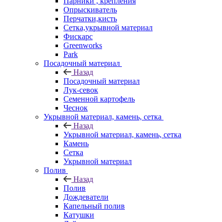
Парники , крепления
Опрыскиватель
Перчатки,кисть
Сетка,укрывной материал
Фискарс
Greenworks
Park
Посадочный материал
Назад
Посадочный материал
Лук-севок
Семенной картофель
Чеснок
Укрывной материал, камень, сетка
Назад
Укрывной материал, камень, сетка
Камень
Сетка
Укрывной материал
Полив
Назад
Полив
Дождеватели
Капельный полив
Катушки