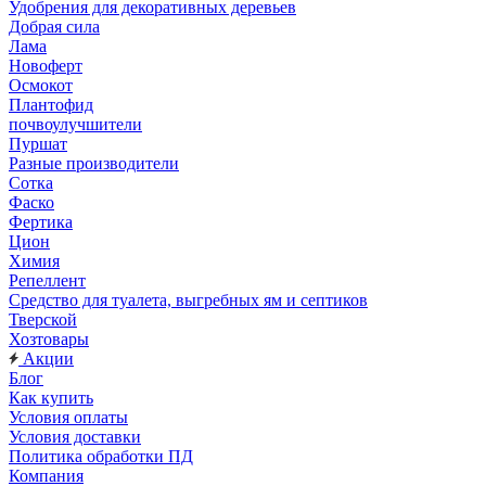
Удобрения для декоративных деревьев
Добрая сила
Лама
Новоферт
Осмокот
Плантофид
почвоулучшители
Пуршат
Разные производители
Сотка
Фаско
Фертика
Цион
Химия
Репеллент
Средство для туалета, выгребных ям и септиков
Тверской
Хозтовары
Акции
Блог
Как купить
Условия оплаты
Условия доставки
Политика обработки ПД
Компания