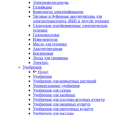
Электровелосипеды
Гольфкары
Комплекты электрификации
Тяговые и буферные аккумуляторы для
электротранспорта, ИБП и другой техники
Складские платформенные электрические
тележки
Газонокосилки
Измельчители
Масло для техники
Аккумуляторная
Бензиновая
Леска для триммера
Электро-
Удобрения
Назад
Удобрения
Удобрение для комнатных растений
Универсальные удобрения
Удобрения для газона
Удобрения для хвойных
Удобрения для плодово-ягодных культур
Удобрения для овощных культур
Удобрения для цветочных культур
Удобрения для рассады