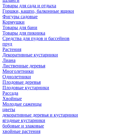
Шланги
Товары для сада и отдыха
Горшки, кашпо, балконные ящики
Фигуры садовые
Кормушки
Товары для бани
Товары для пикника
Средства для пудов и бассейнов
пруд
Растения
Декоративные кустарники
Лиана
Лиственные деревья
Многолетники
Однолетники
Плодовые деревья
Плодовые кустарники
Рассада
Хвойные
Молодые саженцы
цветы
декоративные деревья и кустарники
ягодные кустарники
бобовые и злаковые
хвойные растения