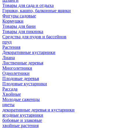
Шланги
Товары для сада и отдыха
Горшки, кашпо, балконные ящики
Фигуры садовые
Кормушки
Товары для бани
Товары для пикника
Средства для пудов и бассейнов
пруд
Растения
Декоративные кустарники
Лиана
Лиственные деревья
Многолетники
Однолетники
Плодовые деревья
Плодовые кустарники
Рассада
Хвойные
Молодые саженцы
цветы
декоративные деревья и кустарники
ягодные кустарники
бобовые и злаковые
хвойные растения