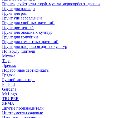
Грунты, субстраты, торф, мульча, агросорбент, дренаж
Грунт для рассады
Грунт для роз
Грунт универсальный
Грунт для хвойных растений
Грунт цветочный
Грунт для овощных культур
Грунт для голубики
Грунт для комнатных растений
Грунт для плодово-ягодных культур
Почвоулучшители
Мульча
Торф
Дренаж
Подарочные сертификаты
Грядки
Ручной инвентарь
Finland
Gardena
Mr.Logo
TRUPER
ZEMA
Другие производители
Инструменты садовые
Парники , крепления