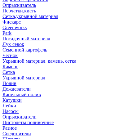
Опрыскиватель
Перчатки,кисть
Сетка,укрывной материал
Фискарс
Greenworks
Park
Посадочный материал
Лук-севок
Семенной картофель
Чеснок
Укрывной материал, камень, сетка
Камень
Сетка
Укрывной материал
Полив
Дождеватели
Капельный полив
Катушки
Лейки
Насосы
Опрыскиватели
Пистолеты поливочные
Разное
Соединители