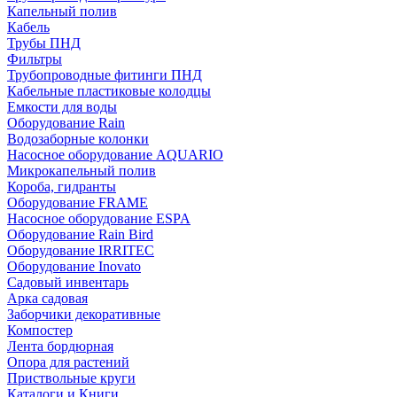
Капельный полив
Кабель
Трубы ПНД
Фильтры
Трубопроводные фитинги ПНД
Кабельные пластиковые колодцы
Емкости для воды
Оборудование Rain
Водозаборные колонки
Насосное оборудование AQUARIO
Микрокапельный полив
Короба, гидранты
Оборудование FRAME
Насосное оборудование ESPA
Оборудование Rain Bird
Оборудование IRRITEC
Оборудование Inovato
Садовый инвентарь
Арка садовая
Заборчики декоративные
Компостер
Лента бордюрная
Опора для растений
Приствольные круги
Каталоги и Книги