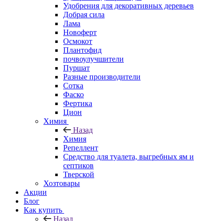
Удобрения для декоративных деревьев
Добрая сила
Лама
Новоферт
Осмокот
Плантофид
почвоулучшители
Пуршат
Разные производители
Сотка
Фаско
Фертика
Цион
Химия
Назад
Химия
Репеллент
Средство для туалета, выгребных ям и
септиков
Тверской
Хозтовары
Акции
Блог
Как купить
Назад