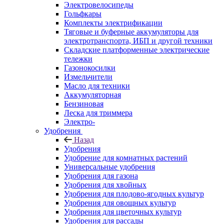
Электровелосипеды
Гольфкары
Комплекты электрификации
Тяговые и буферные аккумуляторы для
электротранспорта, ИБП и другой техники
Складские платформенные электрические
тележки
Газонокосилки
Измельчители
Масло для техники
Аккумуляторная
Бензиновая
Леска для триммера
Электро-
Удобрения
Назад
Удобрения
Удобрение для комнатных растений
Универсальные удобрения
Удобрения для газона
Удобрения для хвойных
Удобрения для плодово-ягодных культур
Удобрения для овощных культур
Удобрения для цветочных культур
Удобрения для рассады