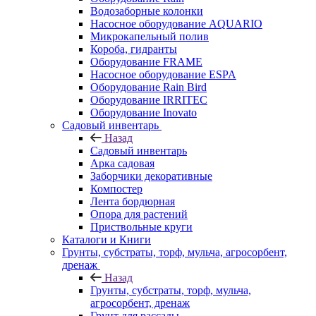
Водозаборные колонки
Насосное оборудование AQUARIO
Микрокапельный полив
Короба, гидранты
Оборудование FRAME
Насосное оборудование ESPA
Оборудование Rain Bird
Оборудование IRRITEC
Оборудование Inovato
Садовый инвентарь
Назад
Садовый инвентарь
Арка садовая
Заборчики декоративные
Компостер
Лента бордюрная
Опора для растений
Приствольные круги
Каталоги и Книги
Грунты, субстраты, торф, мульча, агросорбент,
дренаж
Назад
Грунты, субстраты, торф, мульча,
агросорбент, дренаж
Грунт для рассады