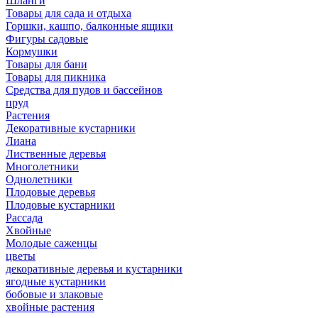
Шланги
Товары для сада и отдыха
Горшки, кашпо, балконные ящики
Фигуры садовые
Кормушки
Товары для бани
Товары для пикника
Средства для пудов и бассейнов
пруд
Растения
Декоративные кустарники
Лиана
Лиственные деревья
Многолетники
Однолетники
Плодовые деревья
Плодовые кустарники
Рассада
Хвойные
Молодые саженцы
цветы
декоративные деревья и кустарники
ягодные кустарники
бобовые и злаковые
хвойные растения