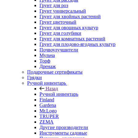
Грунт для роз
Грунт универсальный
Грунт для хвойных растений
Грунт цветочный
Грунт для овощных культур
Грунт для голубики
Грунт для комнатных растений
Грунт для плодово-ягодных культур
Почвоулучшители
Мульча
Торф
Дренаж
Подарочные сертификаты
Грядки
Ручной инвентарь
Назад
Ручной инвентарь
Finland
Gardena
Mr.Logo
TRUPER
ZEMA
Другие производители
Инструменты садовые