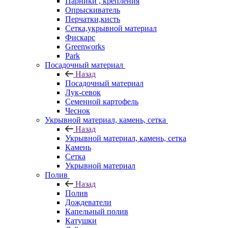
Парники , крепления
Опрыскиватель
Перчатки,кисть
Сетка,укрывной материал
Фискарс
Greenworks
Park
Посадочный материал
Назад
Посадочный материал
Лук-севок
Семенной картофель
Чеснок
Укрывной материал, камень, сетка
Назад
Укрывной материал, камень, сетка
Камень
Сетка
Укрывной материал
Полив
Назад
Полив
Дождеватели
Капельный полив
Катушки