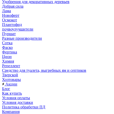
Удобрения для декоративных деревьев
Добрая сила
Лама
Новоферт
Осмокот
Плантофид
почвоулучшители
Пуршат
Разные производители
Сотка
Фаско
Фертика
Цион
Химия
Репеллент
Средство для туалета, выгребных ям и септиков
Тверской
Хозтовары
Акции
Блог
Как купить
Условия оплаты
Условия доставки
Политика обработки ПД
Компания