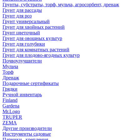
Грунты, субстраты, торф, мульча, агросорбент, дренаж
Грунт для рассады
Грунт для роз
Грунт универсальный
Грунт для хвойных растений
Грунт цветочный
Грунт для овощных культур
Грунт для голубики
Грунт для комнатных растений
Грунт для плодово-ягодных культур
Почвоулучшители
Мульча
Торф
Дренаж
Подарочные сертификаты
Грядки
Ручной инвентарь
Finland
Gardena
Mr.Logo
TRUPER
ZEMA
Другие производители
Инструменты садовые
Парники , крепления