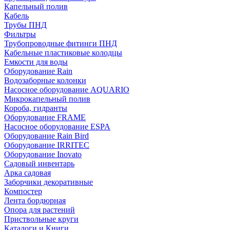
Капельный полив
Кабель
Трубы ПНД
Фильтры
Трубопроводные фитинги ПНД
Кабельные пластиковые колодцы
Емкости для воды
Оборудование Rain
Водозаборные колонки
Насосное оборудование AQUARIO
Микрокапельный полив
Короба, гидранты
Оборудование FRAME
Насосное оборудование ESPA
Оборудование Rain Bird
Оборудование IRRITEC
Оборудование Inovato
Садовый инвентарь
Арка садовая
Заборчики декоративные
Компостер
Лента бордюрная
Опора для растений
Приствольные круги
Каталоги и Книги