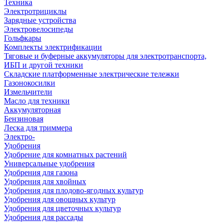
Техника
Электротрициклы
Зарядные устройства
Электровелосипеды
Гольфкары
Комплекты электрификации
Тяговые и буферные аккумуляторы для электротранспорта,
ИБП и другой техники
Складские платформенные электрические тележки
Газонокосилки
Измельчители
Масло для техники
Аккумуляторная
Бензиновая
Леска для триммера
Электро-
Удобрения
Удобрение для комнатных растений
Универсальные удобрения
Удобрения для газона
Удобрения для хвойных
Удобрения для плодово-ягодных культур
Удобрения для овощных культур
Удобрения для цветочных культур
Удобрения для рассады