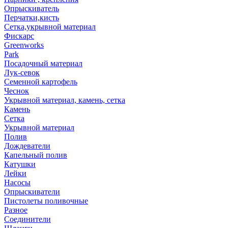
Опрыскиватель
Перчатки,кисть
Сетка,укрывной материал
Фискарс
Greenworks
Park
Посадочный материал
Лук-севок
Семенной картофель
Чеснок
Укрывной материал, камень, сетка
Камень
Сетка
Укрывной материал
Полив
Дождеватели
Капельный полив
Катушки
Лейки
Насосы
Опрыскиватели
Пистолеты поливочные
Разное
Соединители