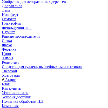
Удобрения для декоративных деревьев
Добрая сила
Лама
Новоферт
Осмокот
Плантофид
почвоулучшители
Пуршат
Разные производители
Сотка
Фаско
Фертика
Цион
Химия
Репеллент
Средство для туалета, выгребных ям и септиков
Тверской
Хозтовары
Акции
Блог
Как купить
Условия оплаты
Условия доставки
Политика обработки ПД
Компания