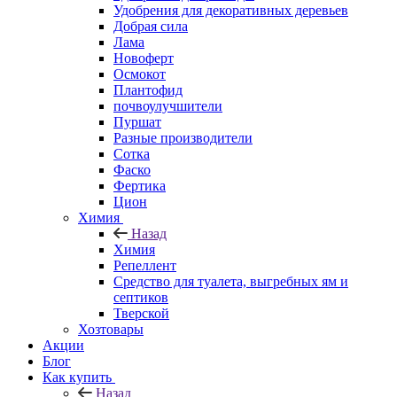
Удобрения для декоративных деревьев
Добрая сила
Лама
Новоферт
Осмокот
Плантофид
почвоулучшители
Пуршат
Разные производители
Сотка
Фаско
Фертика
Цион
Химия
Назад
Химия
Репеллент
Средство для туалета, выгребных ям и
септиков
Тверской
Хозтовары
Акции
Блог
Как купить
Назад