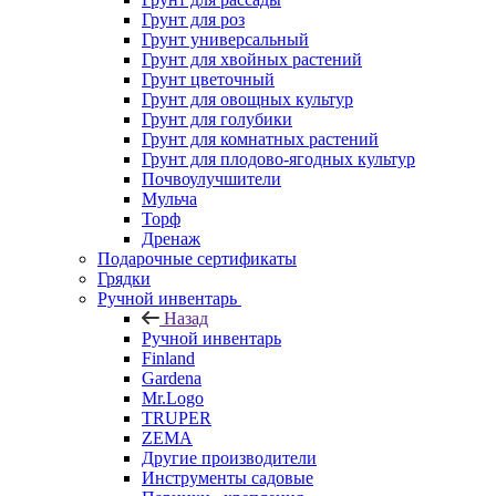
Грунт для роз
Грунт универсальный
Грунт для хвойных растений
Грунт цветочный
Грунт для овощных культур
Грунт для голубики
Грунт для комнатных растений
Грунт для плодово-ягодных культур
Почвоулучшители
Мульча
Торф
Дренаж
Подарочные сертификаты
Грядки
Ручной инвентарь
Назад
Ручной инвентарь
Finland
Gardena
Mr.Logo
TRUPER
ZEMA
Другие производители
Инструменты садовые