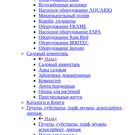
Водозаборные колонки
Насосное оборудование AQUARIO
Микрокапельный полив
Короба, гидранты
Оборудование FRAME
Насосное оборудование ESPA
Оборудование Rain Bird
Оборудование IRRITEC
Оборудование Inovato
Садовый инвентарь
Назад
Садовый инвентарь
Арка садовая
Заборчики декоративные
Компостер
Лента бордюрная
Опора для растений
Приствольные круги
Каталоги и Книги
Грунты, субстраты, торф, мульча, агросорбент,
дренаж
Назад
Грунты, субстраты, торф, мульча,
агросорбент, дренаж
Грунт для рассады