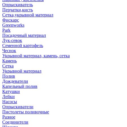
Опрыскиватель
Перчатки,кисть
Сетка,укрывной материал
Фискарс
Greenworks
Park
Посадочный материал
Лук-севок
Семенной картофель
Чеснок
Укрывной материал, камень, сетка
Камень
Сетка
Укрывной материал
Полив
Дождеватели
Капельный полив
Катушки
Лейки
Насосы
Опрыскиватели
Пистолеты поливочные
Разное
Соединители