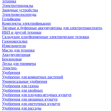
Техника
Электротрициклы
Зарядные устройства
Электровелосипеды
Гольфкары
Комплекты электрификации
Тяговые и буферные аккумуляторы для электротранспорта,
ИБП и другой техники
Складские платформенные электрические тележки
Газонокосилки
Измельчители
Масло для техники
Аккумуляторная
Бензиновая
Леска для триммера
Электро-
Удобрения
Удобрение для комнатных растений
Универсальные удобрения
Удобрения для газона
Удобрения для хвойных
Удобрения для плодово-ягодных культур
Удобрения для овощных культур
Удобрения для цветочных культур
Удобрения для рассады