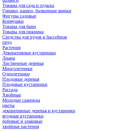
Шланги
Товары для сада и отдыха
Горшки, кашпо, балконные ящики
Фигуры садовые
Кормушки
Товары для бани
Товары для пикника
Средства для пудов и бассейнов
пруд
Растения
Декоративные кустарники
Лиана
Лиственные деревья
Многолетники
Однолетники
Плодовые деревья
Плодовые кустарники
Рассада
Хвойные
Молодые саженцы
цветы
декоративные деревья и кустарники
ягодные кустарники
бобовые и злаковые
хвойные растения