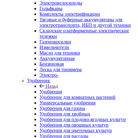
Электровелосипеды
Гольфкары
Комплекты электрификации
Тяговые и буферные аккумуляторы для
электротранспорта, ИБП и другой техники
Складские платформенные электрические
тележки
Газонокосилки
Измельчители
Масло для техники
Аккумуляторная
Бензиновая
Леска для триммера
Электро-
Удобрения
Назад
Удобрения
Удобрение для комнатных растений
Универсальные удобрения
Удобрения для газона
Удобрения для хвойных
Удобрения для плодово-ягодных культур
Удобрения для овощных культур
Удобрения для цветочных культур
Удобрения для рассады