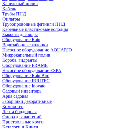
Капельный полив
Кабель
Трубы ПНД
Фильтры
Трубопроводные фитинги ПНД
Кабельные пластиковые колодцы
Емкости для воды
Оборудование Rain
Водозаборные колонки
Насосное оборудование AQUARIO
Микрокапельный полив
Короба, гидранты
Оборудование FRAME
Насосное оборудование ESPA
Оборудование Rain Bird
Оборудование IRRITEC
Оборудование Inovato
Садовый инвентарь
Арка садовая
Заборчики декоративные
Компостер
Лента бордюрная
Опора для растений
Приствольные круги
Каталоги и Книги