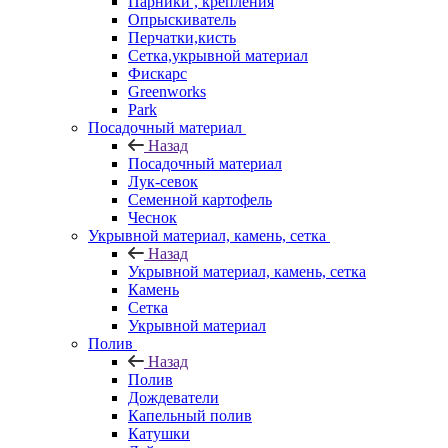
Парники , крепления
Опрыскиватель
Перчатки,кисть
Сетка,укрывной материал
Фискарс
Greenworks
Park
Посадочный материал
Назад
Посадочный материал
Лук-севок
Семенной картофель
Чеснок
Укрывной материал, камень, сетка
Назад
Укрывной материал, камень, сетка
Камень
Сетка
Укрывной материал
Полив
Назад
Полив
Дождеватели
Капельный полив
Катушки