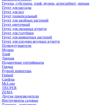
Грунты, субстраты, торф, мульча, агросорбент, дренаж
Грунт для рассады
Грунт для роз
Грунт универсальный
Грунт для хвойных растений
Грунт цветочный
Грунт для овощных культур
Грунт для голубики
Грунт для комнатных растений
Грунт для плодово-ягодных культур
Почвоулучшители
Мульча
Торф
Дренаж
Подарочные сертификаты
Грядки
Ручной инвентарь
Finland
Gardena
Mr.Logo
TRUPER
ZEMA
Другие производители
Инструменты садовые
Парники , крепления