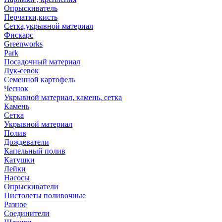
Опрыскиватель
Перчатки,кисть
Сетка,укрывной материал
Фискарс
Greenworks
Park
Посадочный материал
Лук-севок
Семенной картофель
Чеснок
Укрывной материал, камень, сетка
Камень
Сетка
Укрывной материал
Полив
Дождеватели
Капельный полив
Катушки
Лейки
Насосы
Опрыскиватели
Пистолеты поливочные
Разное
Соединители