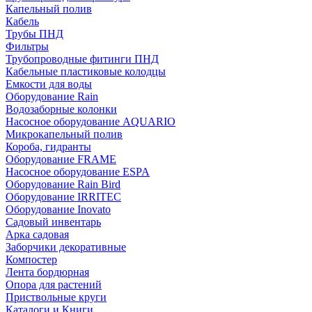
Капельный полив
Кабель
Трубы ПНД
Фильтры
Трубопроводные фитинги ПНД
Кабельные пластиковые колодцы
Емкости для воды
Оборудование Rain
Водозаборные колонки
Насосное оборудование AQUARIO
Микрокапельный полив
Короба, гидранты
Оборудование FRAME
Насосное оборудование ESPA
Оборудование Rain Bird
Оборудование IRRITEC
Оборудование Inovato
Садовый инвентарь
Арка садовая
Заборчики декоративные
Компостер
Лента бордюрная
Опора для растений
Приствольные круги
Каталоги и Книги