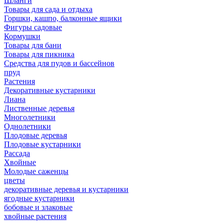
Шланги
Товары для сада и отдыха
Горшки, кашпо, балконные ящики
Фигуры садовые
Кормушки
Товары для бани
Товары для пикника
Средства для пудов и бассейнов
пруд
Растения
Декоративные кустарники
Лиана
Лиственные деревья
Многолетники
Однолетники
Плодовые деревья
Плодовые кустарники
Рассада
Хвойные
Молодые саженцы
цветы
декоративные деревья и кустарники
ягодные кустарники
бобовые и злаковые
хвойные растения